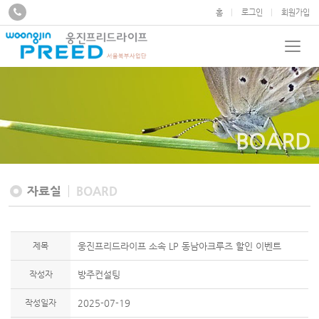
홈
로그인
회원가입
BOARD
자료실
BOARD
제목
웅진프리드라이프 소속 LP 동남아크루즈 할인 이벤트
작성자
방주컨설팅
작성일자
2025-07-19