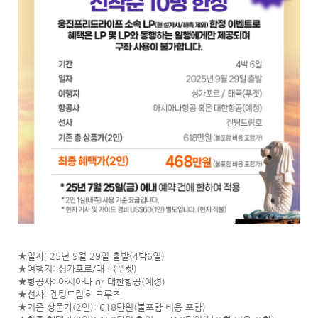
★일자: 25년 9월 29일 출발(4박6일)
★여행지: 싱가포르/태국(푸켓)
★항공사: 아시아나 or 대한항공(예정)
★선사: 겐팅드림호 크루즈
★기존 상품가(2인): 618만원(불포함 비용 포함)