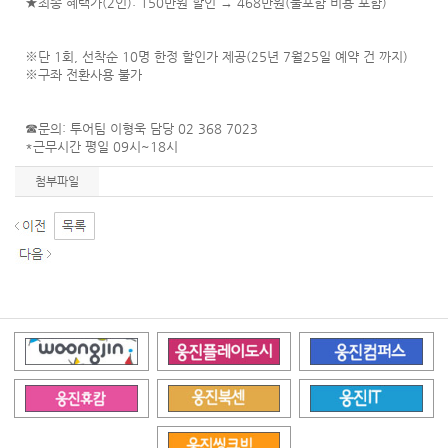
★최종 혜택가(2인): 150만원 할인 → 468만원(불포함 비용 포함)
※단 1회, 선착순 10명 한정 할인가 제공(25년 7월25일 예약 건 까지)
※구좌 전환사용 불가
☎문의: 투어팀 이형욱 담당 02 368 7023
*근무시간 평일 09시~18시
첨부파일