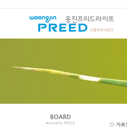
BOARD
woongjin PREED
자료