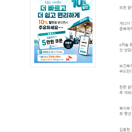
또한 윤
게다가 
중복예약
e하늘 
선 상담
보건복지
부드린다
한편 윤
로 세워
복지부 
로 평년
김충현 