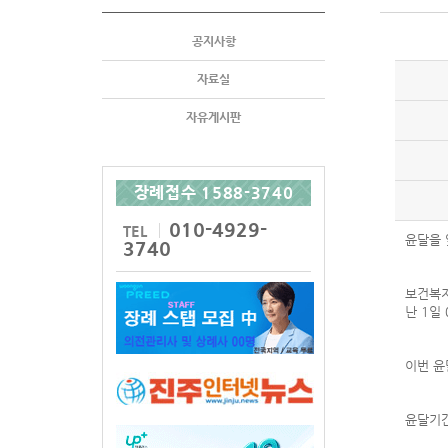
공지사항
자료실
자유게시판
장례접수 1588-3740
010-4929-
TEL
윤달을 
3740
보건복지
난 1일
이번 윤
윤달기간