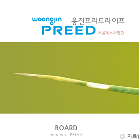
BOARD
woongjin PREED
자료