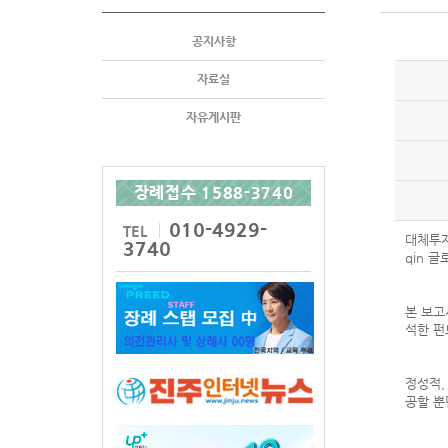
공지사항
자료실
자유게시판
장례접수 1588-3740
010-4929-
TEL
대체투자 
3740
qin 
본 보고
석한 펀
정성적,
공할 뿐