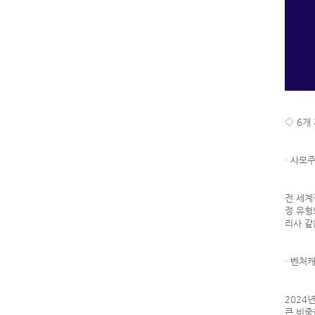
◇ 6개
· 사모
전 세계
정 유형
리사 같
· 벤처
2024
큰 비중