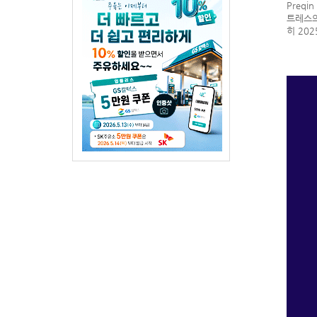
Preq
트레스의
히 20