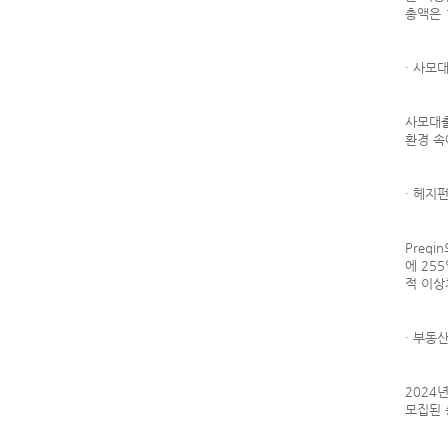
총액은 
· 사모
사모대출
환경 속
· 헤지
Preq
에 25
적 이상
· 부동
2024
모집된 