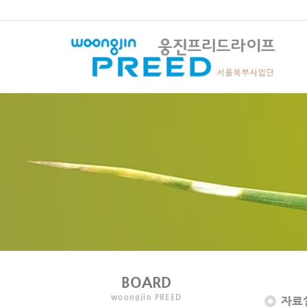
BOARD
woongjin PREED
자료