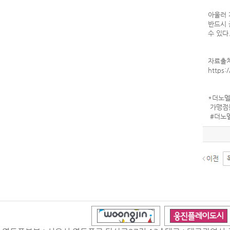
아울러 
반드시 
수 있다
자료출처
https:
*더노멜
가맹점들
#더노