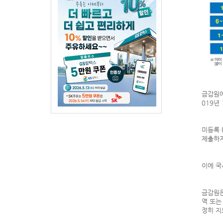
금감원에
019년
미등록 
제출하지
이에 국
금감원은
역 또는
정히 지