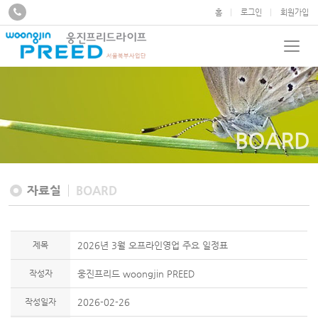
홈
로그인
회원가입
BOARD
자료실
BOARD
제목
2026년 3월 오프라인영업 주요 일정표
작성자
웅진프리드 woongjin PREED
작성일자
2026-02-26