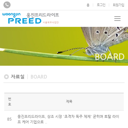
홈
로그인
회원가입
BOARD
자료실
BOARD
번
제목
호
웅진프리드라이프, 상조 시장 '초격차 독주 체제' 굳히며 토탈 라이
85
프 케어 기업으로 ..