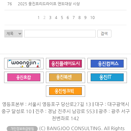
76
2025 웅진프리드라이프 연도대상 시상
1
2
3
4
5
6
7
8
9
10
영등포본부 : 서울시 영등포구 당산로27길 13
|
대구 : 대구광역시
중구 달성로 10
|
진주 : 경남 진주시 남강로 553
|
광주 : 광주 서구
천변좌로 142
(C) BANGJOO CONSULTING. All Rights
개인정보취급방침