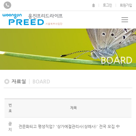
홈
로그인
회원가입
BOARD
자료실
BOARD
번
제목
호
공
전문화되고 평생직업? '상가예절관리사(상례사)' 전국 모집 中
지