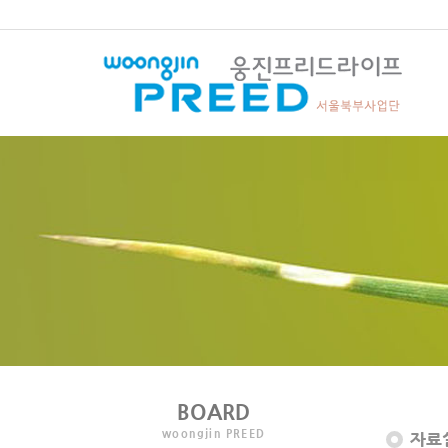
BOARD
woongjin PREED
자료